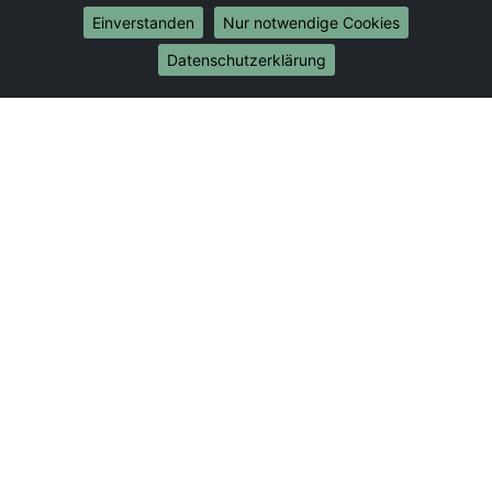
Umzug von Jena nach Bonn
Einverstanden
Nur notwendige Cookies
Umzug von Jena nach Münster
Datenschutzerklärung
Internationale-Umzüge
Umzug von Jena nach Brasilien
Umzug von Jena nach Brunei Darussalam
Umzug von Jena nach Burkina Faso
Umzug von Jena nach Burundi
Umzug von Jena nach Chile
Umzug von Jena nach China
Umzug von Jena nach Cookinseln
Umzug von Jena nach Costa Rica
Umzug von Jena nach Curaçao
Umzug von Jena nach Demokratische Republik
Kongo
Umzug von Jena nach Dominica
Umzug von Jena nach Dominikanische Republik
Umzug von Jena nach Dschibuti