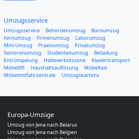
Umzugsservice
Umzugsservice
Behördenumzug
Büroumzug
Fernumzug
Firmenumzug
Laborumzug
Mini Umzug
Praxisumzug
Privatumzug
Seniorenumzug
Studentenumzug
Beiladung
Entrümpelung
Halteverbotszone
Klaviertransport
Möbellift
Haushaltsauflösung
Möbeltaxi
Möbelmitfahrzentrale
Umzugskartons
Europa-Umzüge
Umzug von Jena nach Belarus
Umzug von Jena nach Belgien