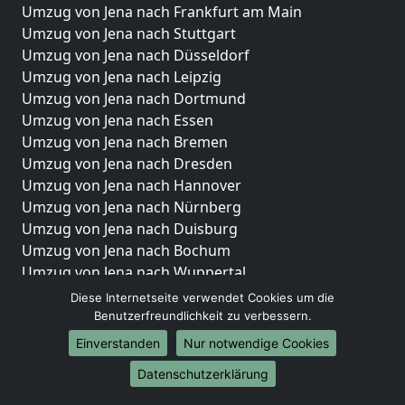
Umzug von Jena nach Frankfurt am Main
Umzug von Jena nach Stuttgart
Umzug von Jena nach Düsseldorf
Umzug von Jena nach Leipzig
Umzug von Jena nach Dortmund
Umzug von Jena nach Essen
Umzug von Jena nach Bremen
Umzug von Jena nach Dresden
Umzug von Jena nach Hannover
Umzug von Jena nach Nürnberg
Umzug von Jena nach Duisburg
Umzug von Jena nach Bochum
Umzug von Jena nach Wuppertal
Umzug von Jena nach Bielefeld
Diese Internetseite verwendet Cookies um die
Umzug von Jena nach Bonn
Benutzerfreundlichkeit zu verbessern.
Umzug von Jena nach Münster
Einverstanden
Nur notwendige Cookies
Internationale-Umzüge
Datenschutzerklärung
Umzug von Jena nach Brasilien