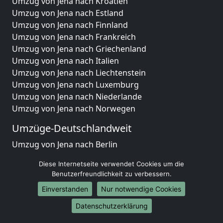
Umzug von Jena nach Kroatien
Umzug von Jena nach Estland
Umzug von Jena nach Finnland
Umzug von Jena nach Frankreich
Umzug von Jena nach Griechenland
Umzug von Jena nach Italien
Umzug von Jena nach Liechtenstein
Umzug von Jena nach Luxemburg
Umzug von Jena nach Niederlande
Umzug von Jena nach Norwegen
Umzüge-Deutschlandweit
Umzug von Jena nach Berlin
Umzug von Jena nach Hamburg
Diese Internetseite verwendet Cookies um die
Umzug von Jena nach München
Benutzerfreundlichkeit zu verbessern.
Umzug von Jena nach Köln
Einverstanden
Nur notwendige Cookies
Umzug von Jena nach Frankfurt am Main
Umzug von Jena nach Stuttgart
Datenschutzerklärung
Umzug von Jena nach Düsseldorf