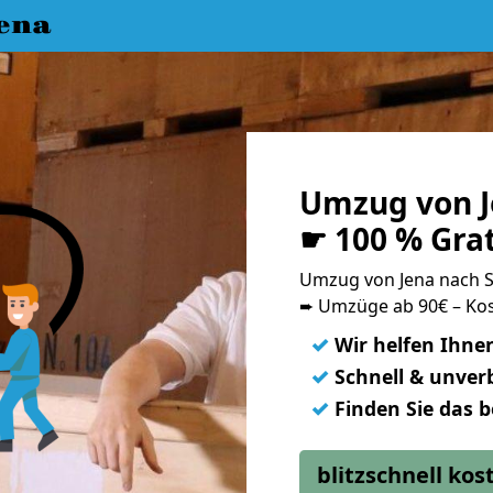
ena
Umzug von J
☛ 100 % Gra
Umzug von Jena nach 
➨ Umzüge ab 90€ – Kos
✓
Wir helfen Ihne
✓
Schnell & unverb
✓
Finden Sie das 
blitzschnell ko