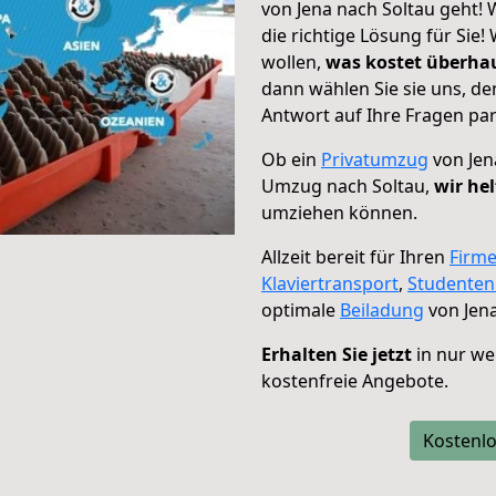
von Jena nach Soltau geht! 
die richtige Lösung für Sie
wollen,
was kostet überh
dann wählen Sie sie uns, d
Antwort auf Ihre Fragen par
Ob ein
Privatumzug
von Jen
Umzug nach Soltau,
wir he
umziehen können.
Allzeit bereit für Ihren
Firm
Klaviertransport
,
Studente
optimale
Beiladung
von Jena
Erhalten Sie jetzt
in nur we
kostenfreie Angebote.
Kostenlo