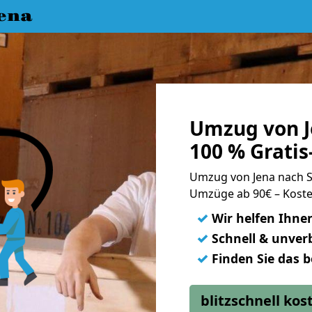
ena
Umzug von J
100 % Grati
Umzug von Jena nach 
Umzüge ab 90€ – Koste
✓
Wir helfen Ihne
✓
Schnell & unverb
✓
Finden Sie das 
blitzschnell ko