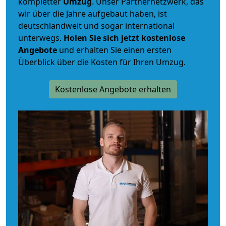
kompletter
Umzug
. Unser Partnernetzwerk, das
wir über die Jahre aufgebaut haben, ist
deutschlandweit und sogar international
unterwegs.
Holen Sie sich jetzt kostenlose
Angebote
und erhalten Sie einen ersten
Überblick über die Kosten für Ihren Umzug.
Kostenlose Angebote erhalten