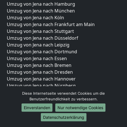
Umzug von Jena nach Hamburg
Umzug von Jena nach München
Umzug von Jena nach Köln
Umzug von Jena nach Frankfurt am Main
Umzug von Jena nach Stuttgart
Umzug von Jena nach Düsseldorf
Umzug von Jena nach Leipzig
Umzug von Jena nach Dortmund
Umzug von Jena nach Essen
Umzug von Jena nach Bremen
Umzug von Jena nach Dresden
Umzug von Jena nach Hannover
Umzug von Jena nach Nürnberg
Umzug von Jena nach Duisburg
Diese Internetseite verwendet Cookies um die
Umzug von Jena nach Bochum
Benutzerfreundlichkeit zu verbessern.
Umzug von Jena nach Wuppertal
Einverstanden
Nur notwendige Cookies
Umzug von Jena nach Bielefeld
Datenschutzerklärung
Umzug von Jena nach Bonn
Umzug von Jena nach Münster