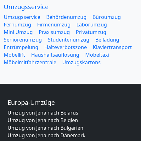
Umzugsservice
Umzugsservice
Behördenumzug
Büroumzug
Fernumzug
Firmenumzug
Laborumzug
Mini Umzug
Praxisumzug
Privatumzug
Seniorenumzug
Studentenumzug
Beiladung
Entrümpelung
Halteverbotszone
Klaviertransport
Möbellift
Haushaltsauflösung
Möbeltaxi
Möbelmitfahrzentrale
Umzugskartons
Europa-Umzüge
Umzug von Jena nach Belarus
Umzug von Jena nach Belgien
Umzug von Jena nach Bulgarien
Umzug von Jena nach Dänemark