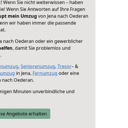
! Wenn Sie nicht weiterwissen – haben
 Sie! Wenn Sie Antworten auf Ihre Fragen
aupt mein Umzug
von Jena nach Oederan
 denn wir haben immer die passende
at.
a nach Oederan oder ein gewerblicher
helfen
, damit Sie problemlos und
.
enumzug
,
Seniorenumzug
,
Tresor
– &
numzug
in Jena,
Fernumzug
oder eine
a nach Oederan.
nigen Minuten unverbindliche und
se Angebote erhalten