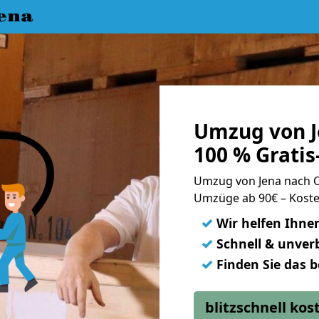
ena
Umzug von J
100 % Grati
Umzug von Jena nach 
Umzüge ab 90€ – Koste
✓
Wir helfen Ihne
✓
Schnell & unverb
✓
Finden Sie das 
blitzschnell ko