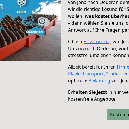
von Jena nach Oederan geht
wir die richtige Lösung für
wollen,
was kostet überh
– dann wählen Sie sie uns,
Antwort auf Ihre Fragen par
Ob ein
Privatumzug
von Jen
Umzug nach Oederan,
wir 
stressfrei umziehen können
Allzeit bereit für Ihren
Firm
Klaviertransport
,
Studente
optimale
Beiladung
von Jen
Erhalten Sie jetzt
in nur we
kostenfreie Angebote.
Kostenlo