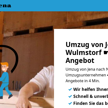
ena
Umzug von J
Wulmstorf ☛
Angebot
Umzug von Jena nach N
Umzugsunternehmen ➨
Angebote in 4 Min.
✓
Wir helfen Ihne
✓
Schnell & unverb
✓
Finden Sie das 