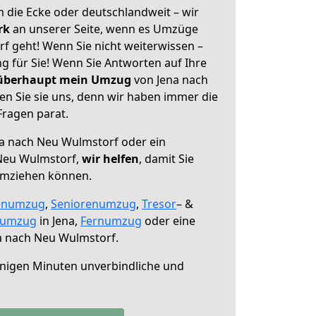
 die Ecke oder deutschlandweit – wir
erk
an unserer Seite, wenn es Umzüge
f geht! Wenn Sie nicht weiterwissen –
ng für Sie! Wenn Sie Antworten auf Ihre
 überhaupt mein Umzug
von Jena nach
n Sie sie uns, denn wir haben immer die
Fragen parat.
a nach Neu Wulmstorf oder ein
Neu Wulmstorf,
wir helfen
, damit Sie
umziehen können.
enumzug
,
Seniorenumzug
,
Tresor
– &
numzug
in Jena,
Fernumzug
oder eine
a nach Neu Wulmstorf.
nigen Minuten unverbindliche und