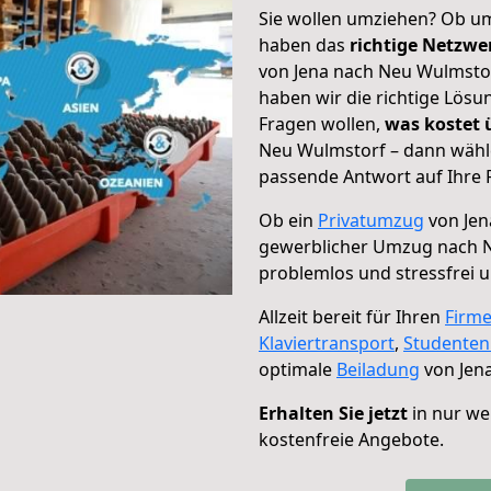
Sie wollen umziehen? Ob um
haben das
richtige Netzw
von Jena nach Neu Wulmstor
haben wir die richtige Lösu
Fragen wollen,
was kostet
Neu Wulmstorf – dann wähle
passende Antwort auf Ihre 
Ob ein
Privatumzug
von Jen
gewerblicher Umzug nach 
problemlos und stressfrei 
Allzeit bereit für Ihren
Firm
Klaviertransport
,
Studente
optimale
Beiladung
von Jen
Erhalten Sie jetzt
in nur we
kostenfreie Angebote.