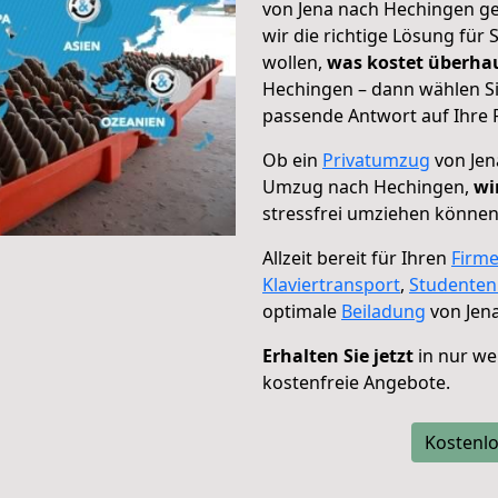
von Jena nach Hechingen ge
wir die richtige Lösung für
wollen,
was kostet überh
Hechingen – dann wählen Si
passende Antwort auf Ihre 
Ob ein
Privatumzug
von Jen
Umzug nach Hechingen,
wi
stressfrei umziehen können
Allzeit bereit für Ihren
Firm
Klaviertransport
,
Studente
optimale
Beiladung
von Jen
Erhalten Sie jetzt
in nur we
kostenfreie Angebote.
Kostenlo