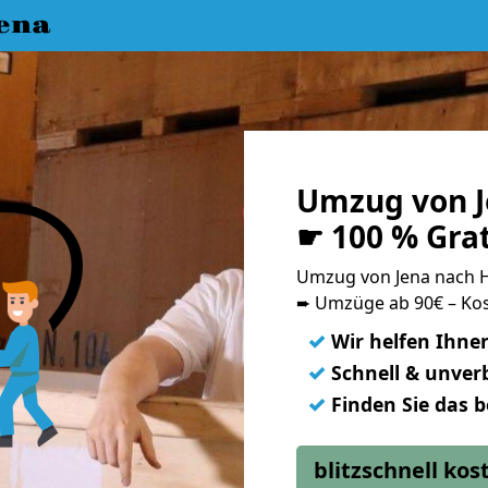
ena
Umzug von J
☛ 100 % Gra
Umzug von Jena nach 
➨ Umzüge ab 90€ – Kos
✓
Wir helfen Ihne
✓
Schnell & unverb
✓
Finden Sie das 
blitzschnell ko