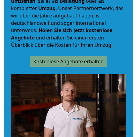
umziehen
, sei es als
Beiladung
oder als
kompletter
Umzug
. Unser Partnernetzwerk, das
wir über die Jahre aufgebaut haben, ist
deutschlandweit und sogar international
unterwegs.
Holen Sie sich jetzt kostenlose
Angebote
und erhalten Sie einen ersten
Überblick über die Kosten für Ihren Umzug.
Kostenlose Angebote erhalten