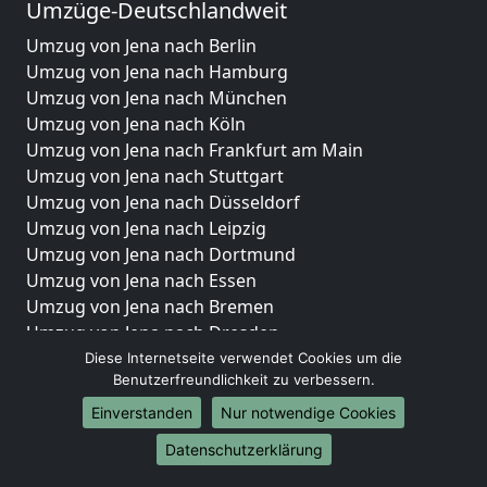
Umzüge-Deutschlandweit
Umzug von Jena nach Berlin
Umzug von Jena nach Hamburg
Umzug von Jena nach München
Umzug von Jena nach Köln
Umzug von Jena nach Frankfurt am Main
Umzug von Jena nach Stuttgart
Umzug von Jena nach Düsseldorf
Umzug von Jena nach Leipzig
Umzug von Jena nach Dortmund
Umzug von Jena nach Essen
Umzug von Jena nach Bremen
Umzug von Jena nach Dresden
Umzug von Jena nach Hannover
Diese Internetseite verwendet Cookies um die
Benutzerfreundlichkeit zu verbessern.
Umzug von Jena nach Nürnberg
Umzug von Jena nach Duisburg
Einverstanden
Nur notwendige Cookies
Umzug von Jena nach Bochum
Datenschutzerklärung
Umzug von Jena nach Wuppertal