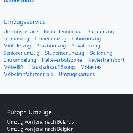
Datenschutz
Umzugsservice
Umzugsservice
Behördenumzug
Büroumzug
Fernumzug
Firmenumzug
Laborumzug
Mini Umzug
Praxisumzug
Privatumzug
Seniorenumzug
Studentenumzug
Beiladung
Entrümpelung
Halteverbotszone
Klaviertransport
Möbellift
Haushaltsauflösung
Möbeltaxi
Möbelmitfahrzentrale
Umzugskartons
Europa-Umzüge
Umzug von Jena nach Belarus
Umzug von Jena nach Belgien