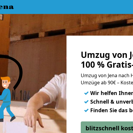
ena
Umzug von J
100 % Grati
Umzug von Jena nach 
Umzüge ab 90€ – Koste
✓
Wir helfen Ihne
✓
Schnell & unverb
✓
Finden Sie das 
blitzschnell ko