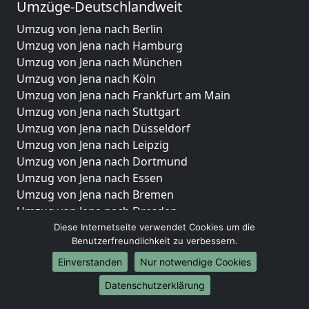
Umzüge-Deutschlandweit
Umzug von Jena nach Berlin
Umzug von Jena nach Hamburg
Umzug von Jena nach München
Umzug von Jena nach Köln
Umzug von Jena nach Frankfurt am Main
Umzug von Jena nach Stuttgart
Umzug von Jena nach Düsseldorf
Umzug von Jena nach Leipzig
Umzug von Jena nach Dortmund
Umzug von Jena nach Essen
Umzug von Jena nach Bremen
Umzug von Jena nach Dresden
Umzug von Jena nach Hannover
Diese Internetseite verwendet Cookies um die
Benutzerfreundlichkeit zu verbessern.
Umzug von Jena nach Nürnberg
Umzug von Jena nach Duisburg
Einverstanden
Nur notwendige Cookies
Umzug von Jena nach Bochum
Datenschutzerklärung
Umzug von Jena nach Wuppertal