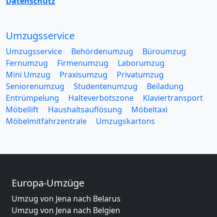
Datenschutz
Umzugsservice
Umzugsservice
Behördenumzug
Büroumzug
Fernumzug
Firmenumzug
Laborumzug
Mini Umzug
Praxisumzug
Privatumzug
Seniorenumzug
Studentenumzug
Beiladung
Entrümpelung
Halteverbotszone
Klaviertransport
Möbellift
Haushaltsauflösung
Möbeltaxi
Möbelmitfahrzentrale
Umzugskartons
Europa-Umzüge
Umzug von Jena nach Belarus
Umzug von Jena nach Belgien