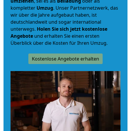
umziehen
, sei es als
Beiladung
oder als
kompletter
Umzug
. Unser Partnernetzwerk, das
wir über die Jahre aufgebaut haben, ist
deutschlandweit und sogar international
unterwegs.
Holen Sie sich jetzt kostenlose
Angebote
und erhalten Sie einen ersten
Überblick über die Kosten für Ihren Umzug.
Kostenlose Angebote erhalten