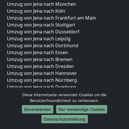
Umzug von Jena nach München
Umzug von Jena nach Köln
Umzug von Jena nach Frankfurt am Main
Umzug von Jena nach Stuttgart
Umzug von Jena nach Düsseldorf
Umzug von Jena nach Leipzig
Umzug von Jena nach Dortmund
Umzug von Jena nach Essen
Umzug von Jena nach Bremen
Umzug von Jena nach Dresden
Umzug von Jena nach Hannover
Umzug von Jena nach Nürnberg
Umzug von Jena nach Duisburg
Umzug von Jena nach Bochum
Diese Internetseite verwendet Cookies um die
Umzug von Jena nach Wuppertal
Benutzerfreundlichkeit zu verbessern.
Umzug von Jena nach Bielefeld
Einverstanden
Nur notwendige Cookies
Umzug von Jena nach Bonn
Datenschutzerklärung
Umzug von Jena nach Münster