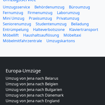
Umzugsservice
Behördenumzug
Büroumzug
Fernumzug
Firmenumzug
Laborumzug
Mini Umzug
Praxisumzug
Privatumzug
Seniorenumzug
Studentenumzug
Beiladung
Entrümpelung
Halteverbotszone
Klaviertransport
Möbellift
Haushaltsauflösung
Möbeltaxi
Möbelmitfahrzentrale
Umzugskartons
Europa-Umzüge
Umzug von Jena nach Belarus
Umzug von Jena nach Belgien
Umzug von Jena nach Bulgarien
Umzug von Jena nach Dänemark
Umzug von Jena nach England