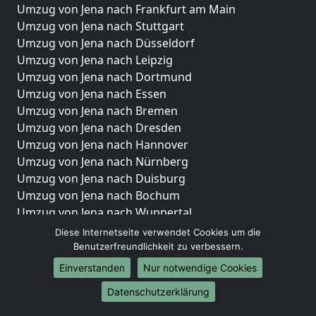
Umzug von Jena nach Frankfurt am Main
Umzug von Jena nach Stuttgart
Umzug von Jena nach Düsseldorf
Umzug von Jena nach Leipzig
Umzug von Jena nach Dortmund
Umzug von Jena nach Essen
Umzug von Jena nach Bremen
Umzug von Jena nach Dresden
Umzug von Jena nach Hannover
Umzug von Jena nach Nürnberg
Umzug von Jena nach Duisburg
Umzug von Jena nach Bochum
Umzug von Jena nach Wuppertal
Umzug von Jena nach Bielefeld
Diese Internetseite verwendet Cookies um die
Umzug von Jena nach Bonn
Benutzerfreundlichkeit zu verbessern.
Umzug von Jena nach Münster
Einverstanden
Nur notwendige Cookies
Internationale-Umzüge
Datenschutzerklärung
Umzug von Jena nach Brasilien