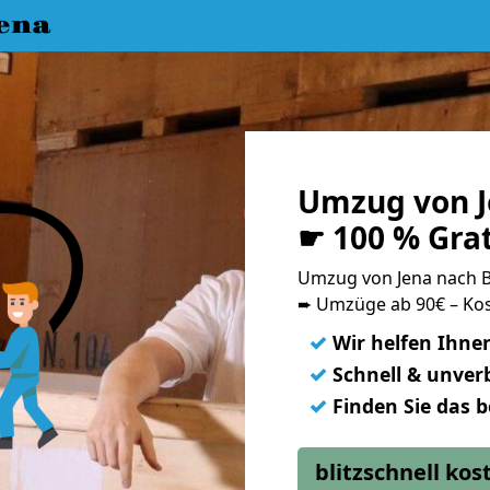
ena
Umzug von J
☛ 100 % Gra
Umzug von Jena nach 
➨ Umzüge ab 90€ – Kos
✓
Wir helfen Ihne
✓
Schnell & unverb
✓
Finden Sie das 
blitzschnell ko