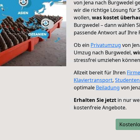
von Jena nach Burgwedel ge
wir die richtige Lösung für
wollen,
was kostet überh
Burgwedel – dann wählen Si
passende Antwort auf Ihre 
Ob ein
Privatumzug
von Jen
Umzug nach Burgwedel,
wi
stressfrei umziehen können
Allzeit bereit für Ihren
Firm
Klaviertransport
,
Studente
optimale
Beiladung
von Jen
Erhalten Sie jetzt
in nur we
kostenfreie Angebote.
Kostenlo