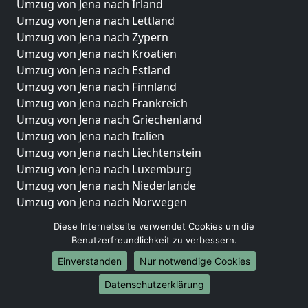
Umzug von Jena nach Irland
Umzug von Jena nach Lettland
Umzug von Jena nach Zypern
Umzug von Jena nach Kroatien
Umzug von Jena nach Estland
Umzug von Jena nach Finnland
Umzug von Jena nach Frankreich
Umzug von Jena nach Griechenland
Umzug von Jena nach Italien
Umzug von Jena nach Liechtenstein
Umzug von Jena nach Luxemburg
Umzug von Jena nach Niederlande
Umzug von Jena nach Norwegen
Umzüge-Deutschlandweit
Diese Internetseite verwendet Cookies um die
Benutzerfreundlichkeit zu verbessern.
Umzug von Jena nach Berlin
Einverstanden
Nur notwendige Cookies
Umzug von Jena nach Hamburg
Umzug von Jena nach München
Datenschutzerklärung
Umzug von Jena nach Köln