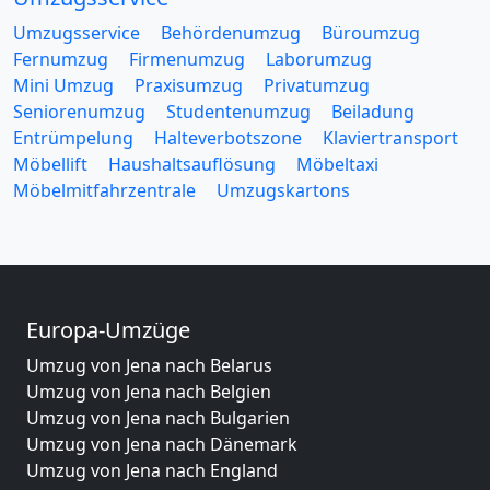
Umzugsservice
Behördenumzug
Büroumzug
Fernumzug
Firmenumzug
Laborumzug
Mini Umzug
Praxisumzug
Privatumzug
Seniorenumzug
Studentenumzug
Beiladung
Entrümpelung
Halteverbotszone
Klaviertransport
Möbellift
Haushaltsauflösung
Möbeltaxi
Möbelmitfahrzentrale
Umzugskartons
Europa-Umzüge
Umzug von Jena nach Belarus
Umzug von Jena nach Belgien
Umzug von Jena nach Bulgarien
Umzug von Jena nach Dänemark
Umzug von Jena nach England