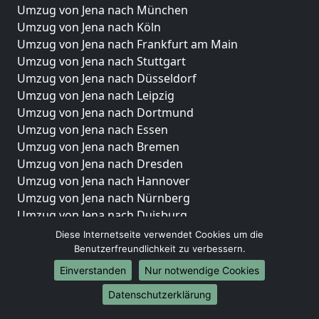
Umzug von Jena nach München
Umzug von Jena nach Köln
Umzug von Jena nach Frankfurt am Main
Umzug von Jena nach Stuttgart
Umzug von Jena nach Düsseldorf
Umzug von Jena nach Leipzig
Umzug von Jena nach Dortmund
Umzug von Jena nach Essen
Umzug von Jena nach Bremen
Umzug von Jena nach Dresden
Umzug von Jena nach Hannover
Umzug von Jena nach Nürnberg
Umzug von Jena nach Duisburg
Umzug von Jena nach Bochum
Diese Internetseite verwendet Cookies um die
Umzug von Jena nach Wuppertal
Benutzerfreundlichkeit zu verbessern.
Umzug von Jena nach Bielefeld
Einverstanden
Nur notwendige Cookies
Umzug von Jena nach Bonn
Datenschutzerklärung
Umzug von Jena nach Münster